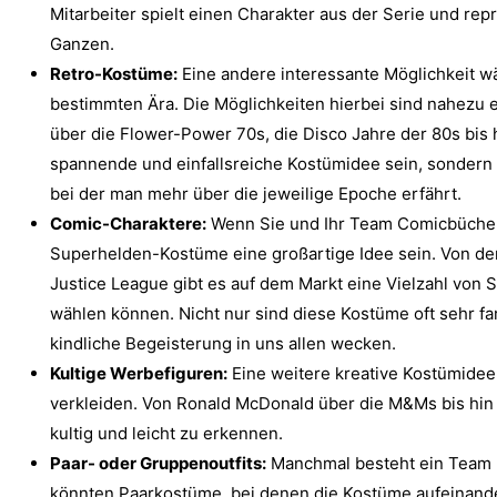
Mitarbeiter spielt einen Charakter aus der Serie und rep
Ganzen.
Retro-Kostüme:
Eine andere interessante Möglichkeit wä
bestimmten Ära. Die Möglichkeiten hierbei sind nahezu 
über die Flower-Power 70s, die Disco Jahre der 80s bis h
spannende und einfallsreiche Kostümidee sein, sondern 
bei der man mehr über die jeweilige Epoche erfährt.
Comic-Charaktere:
Wenn Sie und Ihr Team Comicbücher
Superhelden-Kostüme eine großartige Idee sein. Von de
Justice League gibt es auf dem Markt eine Vielzahl vo
wählen können. Nicht nur sind diese Kostüme oft sehr fa
kindliche Begeisterung in uns allen wecken.
Kultige Werbefiguren:
Eine weitere kreative Kostümidee 
verkleiden. Von Ronald McDonald über die M&Ms bis hin 
kultig und leicht zu erkennen.
Paar- oder Gruppenoutfits:
Manchmal besteht ein Team h
könnten Paarkostüme, bei denen die Kostüme aufeinander