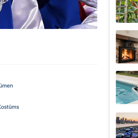
tümen
Kostüms