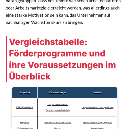
daran gekoppelt, dass bestimmte wirtschaftliche Indikatoren
oder Arbeitsmarktziele erreicht werden, was allerdings auch
eine starke Motivation sein kann, das Unternehmen auf
nachhaltigen Wachstumskurs zu bringen.
Vergleichstabelle:
Förderprogramme und
ihre Voraussetzungen im
Überblick
Programm
Voraussetzungen
Vorteile
Junges Unternehmen,
ERP-Gründerkredit
Lange Laufzeiten, niedrige Zinsen
Businessplan erforderlich
Regionale
Gewerbliche Firmensitz in der
Individuelle Beratung, regionale
Förderprogramme
Region
Anpassungen