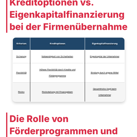
Kreditoptionen vs.
Eigenkapitalfinanzierung
bei der Firmenübernahme
Kriterium
Kreditoptionen
Eigenkapitalfinanzierung
Sicherung
Notwendigkeit von Sicherheiten
Eigenkapital der Unternehmer
Höhere Flexibilität durch Kredite und
Flexibilität
Bindung durch eigene Mittel
Förderprogramme
Gesamtrisiko liegt beim
Risiko
Risikoteilung mit Finanzgebern
Unternehmer
Die Rolle von
Förderprogrammen und