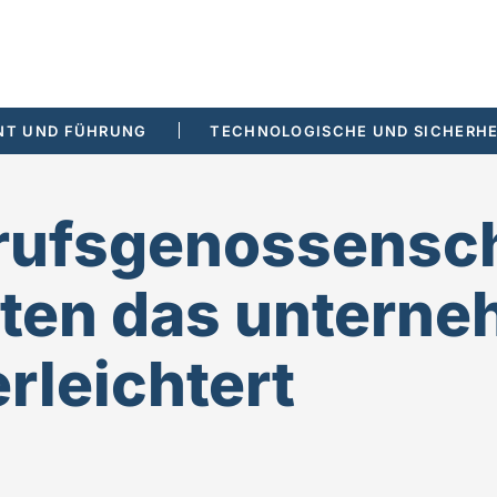
T UND FÜHRUNG
TECHNOLOGISCHE UND SICHERHE
erufsgenossensc
ten das untern
erleichtert