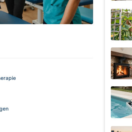
herapie
ngen